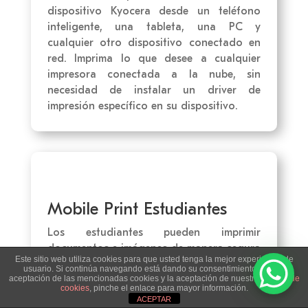
dispositivo Kyocera desde un teléfono
inteligente, una tableta, una PC y
cualquier otro dispositivo conectado en
red. Imprima lo que desee a cualquier
impresora conectada a la nube, sin
necesidad de instalar un driver de
impresión específico en su dispositivo.
Mobile Print Estudiantes
Los estudiantes pueden imprimir
documentos e imágenes de manera segura
Este sitio web utiliza cookies para que usted tenga la mejor experiencia de
y copiar e imprimir texto desde un
usuario. Si continúa navegando está dando su consentimiento para la
portapapeles a equipos multifuncionales e
aceptación de las mencionadas cookies y la aceptación de nuestra
política de
cookies
, pinche el enlace para mayor información.
impresoras Kyocera con su teléfono
ACEPTAR