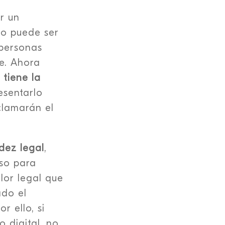
ir un
to puede ser
 personas
e. Ahora
 tiene la
esentarlo
clamarán el
idez legal
,
eso para
lor legal que
ado el
r ello, si
 digital, no