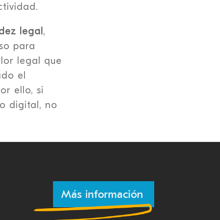
ctividad.
idez legal
,
eso para
lor legal que
ado el
r ello, si
 digital, no
Más información