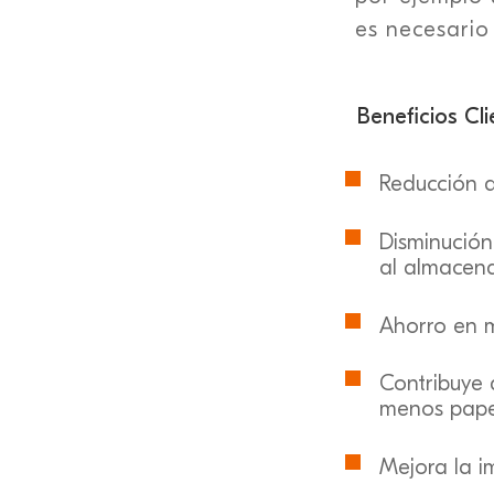
es necesario
Beneficios Cli

Reducción d

Disminución
al almacen

Ahorro en ma

Contribuye 
menos pape

Mejora la i