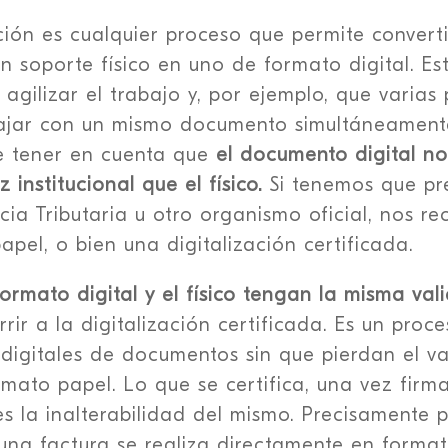
ación es cualquier proceso que permite convert
 soporte físico en uno de formato digital. Es
 agilizar el trabajo y, por ejemplo, que varias
ajar con un mismo documento simultáneament
e tener en cuenta que
el documento digital no
 institucional que el físico.
Si tenemos que pr
cia Tributaria u otro organismo oficial, nos re
pel, o bien una digitalización certificada.
formato digital y el físico tengan la misma val
rir a la digitalización certificada. Es un proc
 digitales de documentos sin que pierdan el va
rmato papel. Lo que se certifica, una vez firm
 la inalterabilidad del mismo. Precisamente po
una factura se realiza directamente en formato