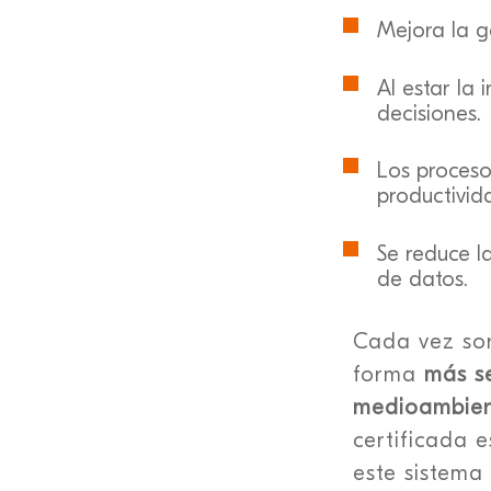

Mejora la ge

Al estar la
decisiones.

Los proceso
productivid

Se reduce l
de datos.
Cada vez son
forma
más se
medioambien
certificada 
este sistema