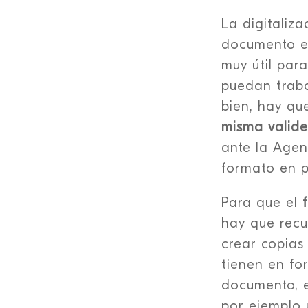
La digitaliz
documento en
muy útil para
puedan trab
bien, hay qu
misma validez
ante la Agen
formato en pa
Para que el
hay que recur
crear copias
tienen en fo
documento, es
por ejemplo 