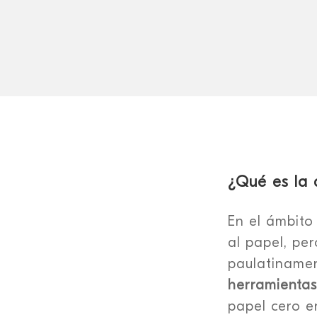
¿Qué es la d
En el ámbit
al papel, pe
paulatinamen
herramientas
papel cero e