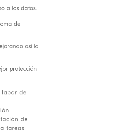
so a los datos.
 toma de
jorando así la
jor protección
 labor de
ción
ntación de
a tareas