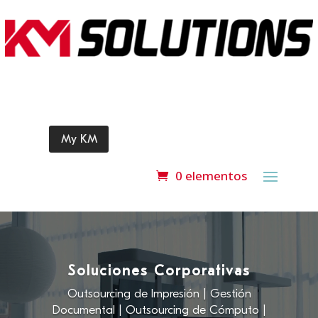
My KM
0 elementos
Reproductor
de
vídeo
Soluciones Corporativas
Outsourcing de Impresión | Gestión
Documental | Outsourcing de Cómputo |