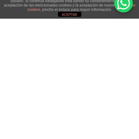
usuario. Si continúa navegando está dando su consentimiento para la
aceptación de las mencionadas cookies y la aceptación de nuestra
política de
cookies
, pinche el enlace para mayor información.
ACEPTAR
Aviso de cookies