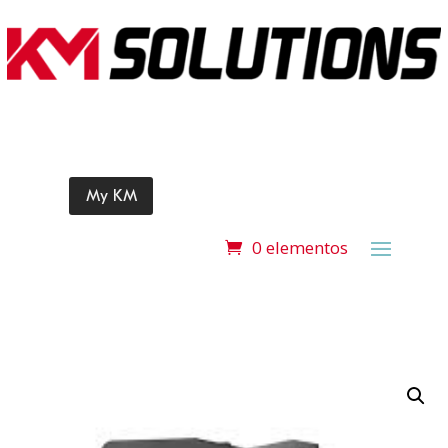
My KM
0 elementos