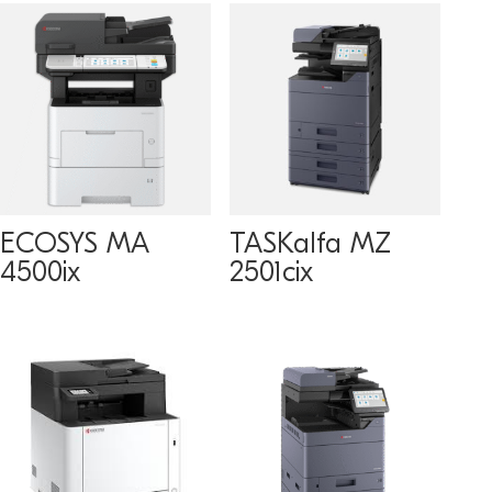
ECOSYS MA
TASKalfa MZ
4500ix
2501cix