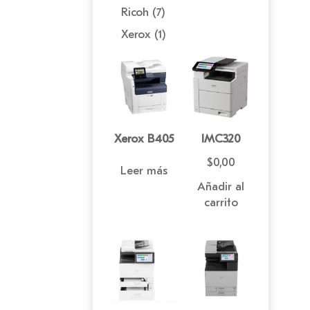
productos
7
Ricoh
7
productos
1
Xerox
1
producto
Xerox B405
IMC320
$
0,00
Leer más
Añadir al
carrito