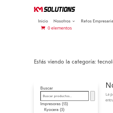
Inicio
Nosotros
Retos Empresaria
0 elementos
Estás viendo la categoría: tecno
N
Buscar
La p
entr
13
Impresoras
13
5
productos
Kyocera
5