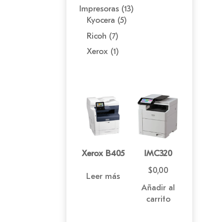
13
Impresoras
13
5
productos
Kyocera
5
productos
7
Ricoh
7
productos
1
Xerox
1
producto
Xerox B405
IMC320
$
0,00
Leer más
Añadir al
carrito