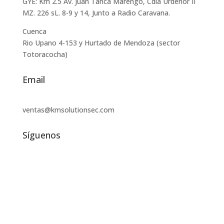
GYE: Km 2.5 Av. Juan Tanca Marengo, Cdla Urdenor II
MZ. 226 sL. 8-9 y 14, Junto a Radio Caravana.
Cuenca
Rio Upano 4-153 y Hurtado de Mendoza (sector
Totoracocha)
Email
ventas@kmsolutionsec.com
Síguenos